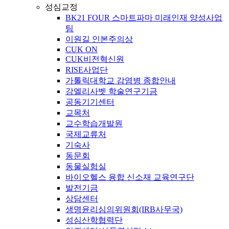
성심교정
BK21 FOUR 스마트파마 미래인재 양성사업
팀
이원길 인본주의상
CUK ON
CUK비전혁신원
RISE사업단
가톨릭대학교 감염병 종합안내
강엘리사벳 학술연구기금
공동기기센터
교목처
교수학습개발원
국제교류처
기숙사
동문회
동물실험실
바이오헬스 융합 신소재 교육연구단
발전기금
상담센터
생명윤리심의위원회(IRB사무국)
성심산학협력단