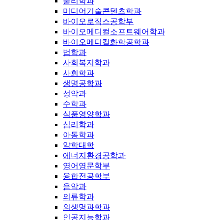
물리학과
미디어기술콘텐츠학과
바이오로직스공학부
바이오메디컬소프트웨어학과
바이오메디컬화학공학과
법학과
사회복지학과
사회학과
생명공학과
성악과
수학과
식품영양학과
심리학과
아동학과
약학대학
에너지환경공학과
영어영문학부
융합전공학부
음악과
의류학과
의생명과학과
인공지능학과