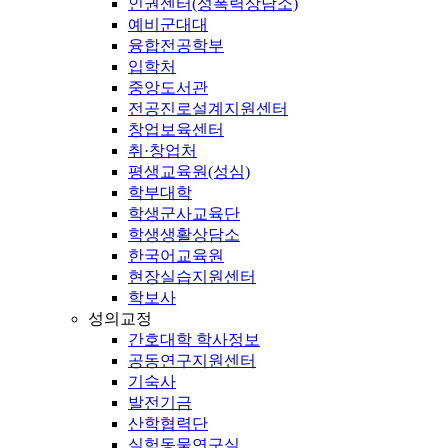
인권센터(성폭력상담소)
예비군대대
융합전공학부
입학처
중앙도서관
전공진로설계지원센터
창업보육센터
취·창업처
평생교육원(성심)
학부대학
학생군사교육단
학생생활상담소
한국어교육원
현장실습지원센터
학보사
성의교정
간호대학 학사정보
공동연구지원센터
기숙사
발전기금
산학협력단
실험동물연구실