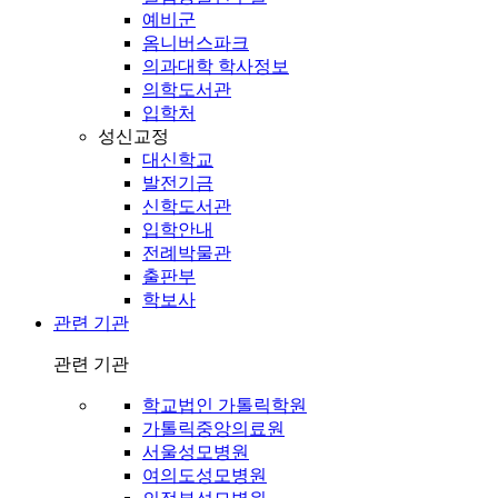
예비군
옴니버스파크
의과대학 학사정보
의학도서관
입학처
성신교정
대신학교
발전기금
신학도서관
입학안내
전례박물관
출판부
학보사
관련 기관
관련 기관
학교법인 가톨릭학원
가톨릭중앙의료원
서울성모병원
여의도성모병원