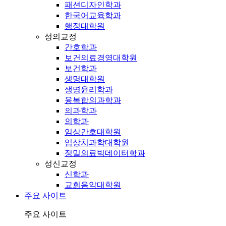
패션디자인학과
한국어교육학과
행정대학원
성의교정
간호학과
보건의료경영대학원
보건학과
생명대학원
생명윤리학과
융복합의과학과
의과학과
의학과
임상간호대학원
임상치과학대학원
정밀의료빅데이터학과
성신교정
신학과
교회음악대학원
주요 사이트
주요 사이트