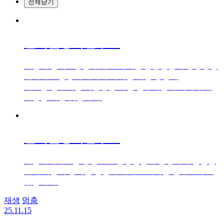
전체닫기
한국탐정학연구소
시민의 권익보장을 위해 노력하는 탐정산업의 방향성을
제시하고 탐정의 사회적 기여를 위한 방안과
제도를 연구하는 책임성을 가진 연구기관이 되기 위해
최선을 다할 것입니다.
한국탐정학연구소
가톨릭대학교를 중심으로 탐정산업과 탐정학의 발전을
위해 학문적 성과를 만들기 위해 노력하는 연구소가 되
겠습니다.
재생
멈춤
25.11.15